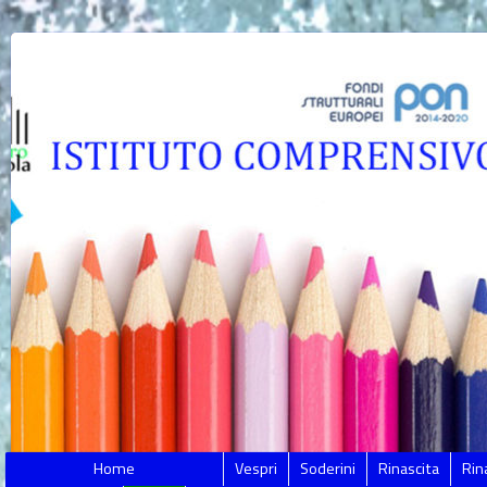
Home
Vespri
Soderini
Rinascita
Rin