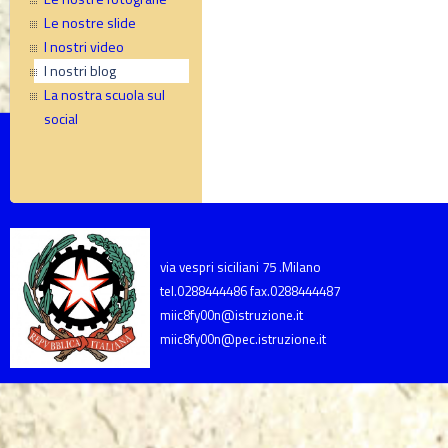
Le nostre slide
I nostri video
I nostri blog
La nostra scuola sul
social
via vespri siciliani 75 .Milano
tel.0288444486 fax.0288444487
miic8fy00n@istruzione.it
miic8fy00n@pec.istruzione.it