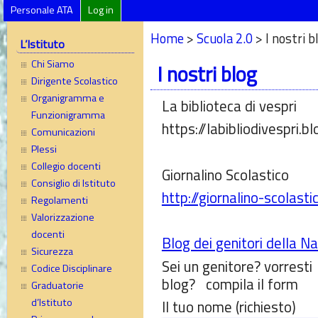
Personale ATA
Log in
Home
>
Scuola 2.0
> I nostri b
L’Istituto
Chi Siamo
I nostri blog
Dirigente Scolastico
Organigramma e
La biblioteca di vespri
Funzionigramma
https://labibliodivespri.bl
Comunicazioni
Plessi
Collegio docenti
Giornalino Scolastico
Consiglio di Istituto
http://giornalino-scolasti
Regolamenti
Valorizzazione
docenti
Blog dei genitori della N
Sicurezza
Sei un genitore? vorresti
Codice Disciplinare
blog? compila il form
Graduatorie
d’Istituto
Il tuo nome (richiesto)